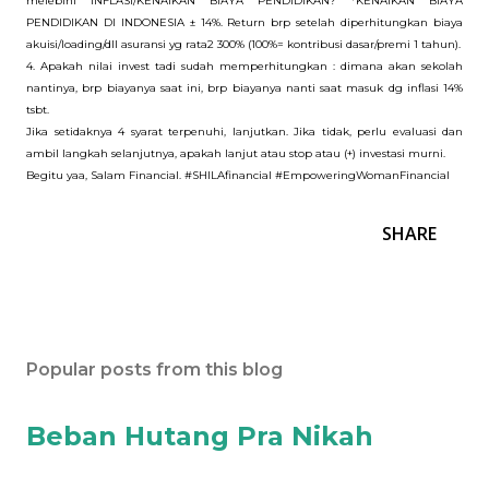
melebihi INFLASI/KENAIKAN BIAYA PENDIDIKAN? *KENAIKAN BIAYA
PENDIDIKAN DI INDONESIA ± 14%. Return brp setelah diperhitungkan biaya
akuisi/loading/dll asuransi yg rata2 300% (100%= kontribusi dasar/premi 1 tahun).
4. Apakah nilai invest tadi sudah memperhitungkan : dimana akan sekolah
nantinya, brp biayanya saat ini, brp biayanya nanti saat masuk dg inflasi 14%
tsbt.
Jika setidaknya 4 syarat terpenuhi, lanjutkan. Jika tidak, perlu evaluasi dan
ambil langkah selanjutnya, apakah lanjut atau stop atau (+) investasi murni.
Begitu yaa, Salam Financial. #SHILAfinancial #EmpoweringWomanFinancial
SHARE
Popular posts from this blog
Beban Hutang Pra Nikah