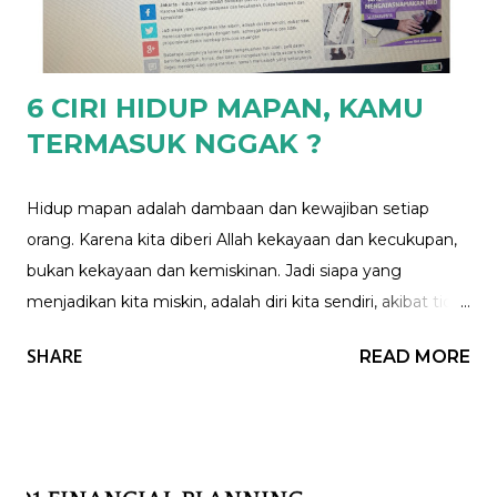
akhirnya Beban hutang menjadi tanggungan siapa
nantinya, tanggungan bersama, atau tetap tanggungan
mba Nita. 3. Juga bagaimana dengan alokasi untuk ...
6 CIRI HIDUP MAPAN, KAMU
TERMASUK NGGAK ?
Hidup mapan adalah dambaan dan kewajiban setiap
orang. Karena kita diberi Allah kekayaan dan kecukupan,
bukan kekayaan dan kemiskinan. Jadi siapa yang
menjadikan kita miskin, adalah diri kita sendiri, akibat tidak
merencanakan keuangan dengan baik, sehingga
SHARE
READ MORE
timpang dan tidak proporsional dalam membagi pos-pos
keuangan. Beberapa contohnya karena tidak
mengeluarkan hak Allah, pelit dalam berinfak sedekah,
boros, dan banyak mengeluarkan harta secara sia-sia.
Rejeki memang Allah yang memberi, namun manusialah