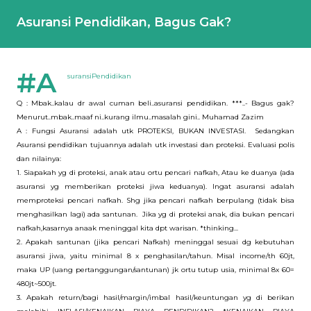
Asuransi Pendidikan, Bagus Gak?
#A
suransiPendidikan
Q : Mbak..kalau dr awal cuman beli..asuransi pendidikan. ***..- Bagus gak?
Menurut..mbak..maaf ni..kurang ilmu..masalah gini.. Muhamad Zazim
A : Fungsi Asuransi adalah utk PROTEKSI, BUKAN INVESTASI. Sedangkan
Asuransi pendidikan tujuannya adalah utk investasi dan proteksi. Evaluasi polis
dan nilainya:
1. Siapakah yg di proteksi, anak atau ortu pencari nafkah, Atau ke duanya (ada
asuransi yg memberikan proteksi jiwa keduanya). Ingat asuransi adalah
memproteksi pencari nafkah. Shg jika pencari nafkah berpulang (tidak bisa
menghasilkan lagi) ada santunan. Jika yg di proteksi anak, dia bukan pencari
nafkah,kasarnya anaak meninggal kita dpt warisan. *thinking...
2. Apakah santunan (jika pencari Nafkah) meninggal sesuai dg kebutuhan
asuransi jiwa, yaitu minimal 8 x penghasilan/tahun. Misal income/th 60jt,
maka UP (uang pertanggungan/santunan) jk ortu tutup usia, minimal 8x 60=
480jt~500jt.
3. Apakah return/bagi hasil/margin/imbal hasil/keuntungan yg di berikan