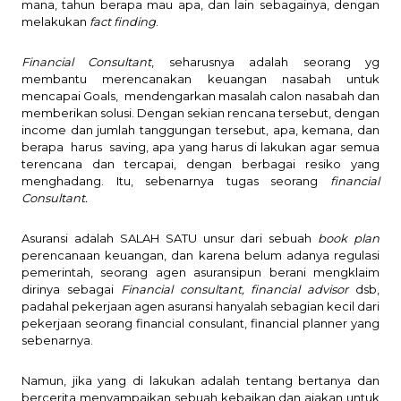
mana, tahun berapa mau apa, dan lain sebagainya, dengan
melakukan
fact finding
.
Financial Consultant
,
seharusnya adalah seorang yg
me
mbantu merencanakan keuangan nasabah untuk
mencapai Goals,
mendengarkan mas
a
lah calon nasabah dan
memberikan solusi. Dengan sekian rencana tersebut, dengan
income dan jumlah tanggungan tersebut, apa, kemana, dan
berapa harus
saving, apa yang harus di lakukan agar semua
terencana dan tercapai, dengan berbagai resiko yang
menghadang. Itu, sebenarnya tugas seorang
financial
Consultant.
Asuransi
adalah SALAH SATU unsur dari sebuah
book plan
perencanaan keuangan
, dan karena belum adanya regulasi
pemerintah, seorang agen asuransipun berani mengklaim
dirinya sebagai
Financial consultant, financial advisor
ds
b,
padahal pekerjaan agen asuransi hanyalah sebagian kecil dari
pekerjaan seorang financial consulant, financial planner yang
sebenarnya.
Namun, jika yang di lakukan adalah tentang bertanya dan
bercerita menyampaikan sebuah kebaikan dan ajakan untuk