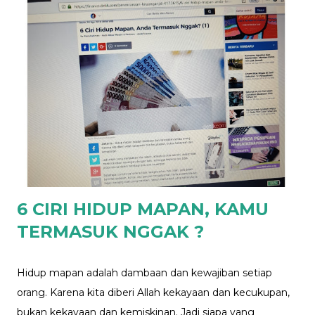
mba Nita HARUS mengkomunikasikan beban hutang
dan alokasi untuk ibu tersebut kepada calon suami, dan
di sepakati : 1. Bagaimana sistem keuangan nantinya,
apakah SUAMI (Semua Uang Milik Istri), suami presiden,
istri mentri keungan, atau uangku uangku - uangmu
uangmu dan masing2 menanggung beban pengeluaran
yang telah di sepakati. 2. Sistem keuangan menentukan
akhirnya Beban hutang menjadi tanggungan siapa
nantinya, tanggungan bersama, atau tetap tanggungan
mba Nita. 3. Juga bagaimana dengan alokasi untuk ...
6 CIRI HIDUP MAPAN, KAMU
TERMASUK NGGAK ?
Hidup mapan adalah dambaan dan kewajiban setiap
orang. Karena kita diberi Allah kekayaan dan kecukupan,
bukan kekayaan dan kemiskinan. Jadi siapa yang