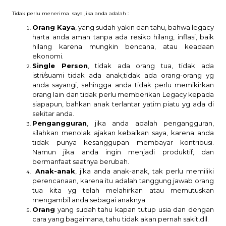
Tidak perlu menerima saya jika anda adalah :
Orang Kaya
, yang sudah yakin dan tahu, bahwa legacy
harta anda aman tanpa ada resiko hilang, inflasi, baik
hilang karena mungkin bencana, atau keadaan
ekonomi.
Single Person
, tidak ada orang tua, tidak ada
istri/suami tidak ada anak,tidak ada orang-orang yg
anda sayangi, sehingga anda tidak perlu memikirkan
orang lain dan tidak perlu memberikan Legacy kepada
siapapun, bahkan anak terlantar yatim piatu yg ada di
sekitar anda.
Pengangguran
, jika anda adalah pengangguran,
silahkan menolak ajakan kebaikan saya, karena anda
tidak punya kesanggupan membayar kontribusi.
Namun jika anda ingin menjadi produktif, dan
bermanfaat saatnya berubah.
Anak-anak
, jika anda anak-anak, tak perlu memiliki
perencanaan, karena itu adalah tanggung jawab orang
tua kita yg telah melahirkan atau memutuskan
mengambil anda sebagai anaknya.
Orang
yang sudah tahu kapan tutup usia dan dengan
cara yang bagaimana, tahu tidak akan pernah sakit,dll.