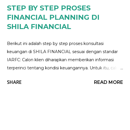
STEP BY STEP PROSES
dengan aset yang dimili...
FINANCIAL PLANNING DI
SHILA FINANCIAL
Berikut ini adalah step by step proses konsultasi
keuangan di SHILA FINANCIAL sesuai dengan standar
IARFC: Calon klien diharapkan memberikan informasi
terperinci tentang kondisi keuangannya. Untuk itu, calon
klien diminta untuk melakukan asesmen keuangan
SHARE
READ MORE
dengan mengisi formulir DGQ (Data Gathering
Questionnaire). Pengisian formulir DGQ akan membantu
kami untuk memahami lebih lanjut kondisi keuangan dan
faktor-faktor non-keuangan yang berpengaruh pada
calon klien. Formulir DGQ dapat diisi secara langsung
pada saat konsultasi atau dapat diirim melalui email jika