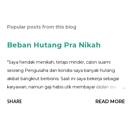
Popular posts from this blog
Beban Hutang Pra Nikah
"Saya hendak menikah, tetapi minder, calon suami
seorang Pengusaha dan kondisi saya banyak hutang
akibat bangkrut berbisnis. Saat ini saya bekerja sebagai
karyawan, namun gaji habis utk membayar cicilan dan
Saya berikan kepada ibu. Apa yg harus saya lakukan
SHARE
READ MORE
mba?" Nita. Eng ing eng..... Kondisi yang tidak mudah jika
saya di posisi mba Nita. Perlu di ketahui, beban hutang,
dan tanggungan sebelum menikah menjadi salah satu
penyebab kekacauan rumah tangga. Oleh karena itu,