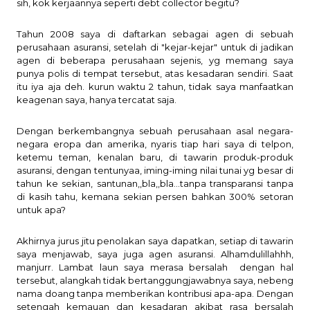
sih, kok kerjaannya seperti debt collector begitu?
Tahun 2008 saya di daftarkan sebagai agen di sebuah
perusahaan asuransi, setelah di "kejar-kejar" untuk di jadikan
agen di beberapa perusahaan sejenis, yg memang saya
punya polis di tempat tersebut, atas kesadaran sendiri. Saat
itu iya aja deh. kurun waktu 2 tahun, tidak saya manfaatkan
keagenan saya, hanya tercatat saja.
Dengan berkembangnya sebuah perusahaan asal negara-
negara eropa dan amerika, nyaris tiap hari saya di telpon,
ketemu teman, kenalan baru, di tawarin produk-produk
asuransi, dengan tentunyaa, iming-iming nilai tunai yg besar di
tahun ke sekian, santunan,,bla,,bla...tanpa transparansi tanpa
di kasih tahu, kemana sekian persen bahkan 300% setoran
untuk apa?
Akhirnya jurus jitu penolakan saya dapatkan, setiap di tawarin
saya menjawab, saya juga agen asuransi. Alhamdulillahhh,
manjurr. Lambat laun saya merasa bersalah
dengan hal
tersebut, alangkah tidak bertanggungjawabnya saya, nebeng
nama doang tanpa memberikan kontribusi apa-apa. Dengan
setengah kemauan dan kesadaran akibat rasa bersalah