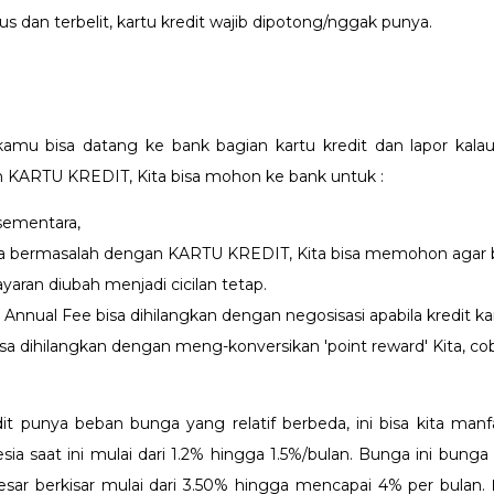
 dan terbelit, kartu kredit wajib dipotong/nggak punya.
t,kamu bisa datang ke bank bagian kartu kredit dan lapor kal
an KARTU KREDIT, Kita bisa mohon ke bank untuk :
sementara,
ka bermasalah dengan KARTU KREDIT, Kita bisa memohon agar
ran diubah menjadi cicilan tetap.
i Annual Fee bisa dihilangkan dengan negosisasi apabila kredit 
isa dihilangkan dengan meng-konversikan 'point reward' Kita, co
t punya beban bunga yang relatif berbeda, ini bisa kita manf
ia saat ini mulai dari 1.2% hingga 1.5%/bulan. Bunga ini bunga e
esar berkisar mulai dari 3.50% hingga mencapai 4% per bulan.