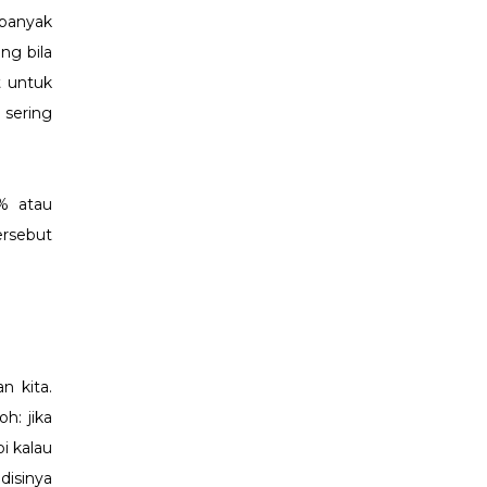
 banyak
ng bila
t untuk
 sering
% atau
ersebut
n kita.
h: jika
i kalau
disinya