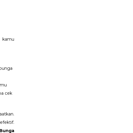
au kamu
 bunga
kamu
ba cek
aatkan.
fektif.
Bunga