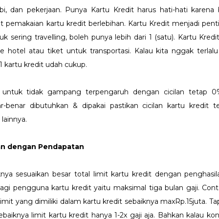
i, dan pekerjaan. Punya Kartu Kredit harus hati-hati karena
 pemakaian kartu kredit berlebihan. Kartu Kredit menjadi penti
sering travelling, boleh punya lebih dari 1 (satu). Kartu Kredi
e hotel atau tiket untuk transportasi. Kalau kita nggak terlalu
1 kartu kredit udah cukup.
h untuk tidak gampang terpengaruh dengan cicilan tetap 0
r-benar dibutuhkan & dipakai pastikan cicilan kartu kredit t
 lainnya.
kan dengan Pendapatan
ya sesuaikan besar total limit kartu kredit dengan penghasila
bagi pengguna kartu kredit yaitu maksimal tiga bulan gaji. Conto
imit yang dimiliki dalam kartu kredit sebaiknya maxRp.15juta. Tap
iknya limit kartu kredit hanya 1-2x gaji aja. Bahkan kalau kon