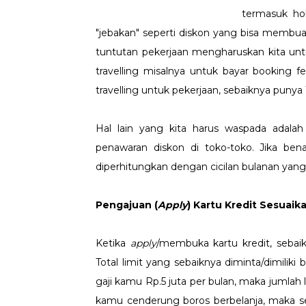
termasuk hob
"jebakan" seperti diskon yang bisa membuat
tuntutan pekerjaan mengharuskan kita untuk 
travelling misalnya untuk bayar booking fe
travelling untuk pekerjaan, sebaiknya punya 
Hal lain yang kita harus waspada adala
penawaran diskon di toko-toko. Jika bena
diperhitungkan dengan cicilan bulanan yang
Pengajuan (
Apply
) Kartu Kredit Sesuai
Ketika
apply
/membuka kartu kredit, sebaikn
Total limit yang sebaiknya diminta/dimiliki 
gaji kamu Rp.5 juta per bulan, maka jumlah l
kamu cenderung boros berbelanja, maka seba