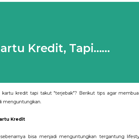
rtu Kredit, Tapi……
 kartu kredit tapi takut "terjebak"? Berikut tips agar membua
adi menguntungkan.
rtu Kredit
 sebenarnya bisa menjadi menguntungkan tergantung lifesty