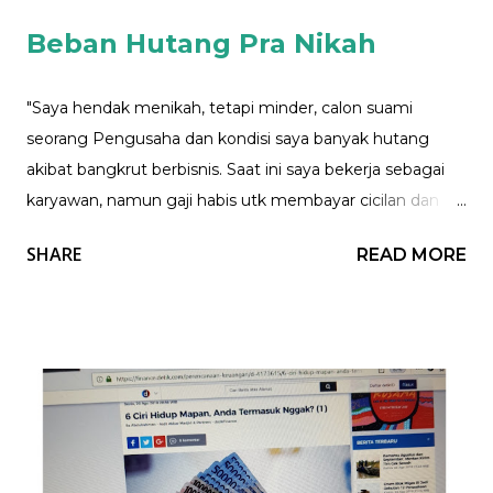
Beban Hutang Pra Nikah
"Saya hendak menikah, tetapi minder, calon suami
seorang Pengusaha dan kondisi saya banyak hutang
akibat bangkrut berbisnis. Saat ini saya bekerja sebagai
karyawan, namun gaji habis utk membayar cicilan dan
Saya berikan kepada ibu. Apa yg harus saya lakukan
SHARE
READ MORE
mba?" Nita. Eng ing eng..... Kondisi yang tidak mudah jika
saya di posisi mba Nita. Perlu di ketahui, beban hutang,
dan tanggungan sebelum menikah menjadi salah satu
penyebab kekacauan rumah tangga. Oleh karena itu,
mba Nita HARUS mengkomunikasikan beban hutang
dan alokasi untuk ibu tersebut kepada calon suami, dan
di sepakati : 1. Bagaimana sistem keuangan nantinya,
apakah SUAMI (Semua Uang Milik Istri), suami presiden,