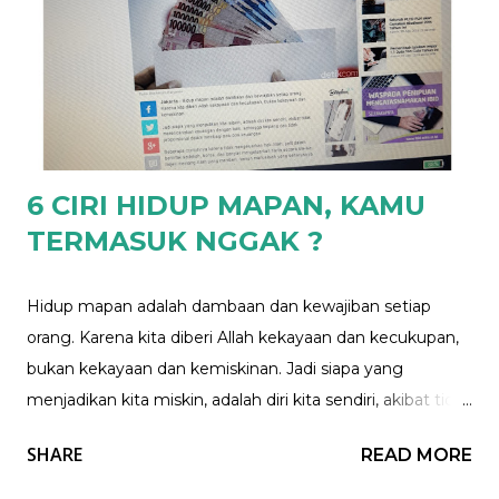
istri mentri keungan, atau uangku uangku - uangmu
uangmu dan masing2 menanggung beban pengeluaran
yang telah di sepakati. 2. Sistem keuangan menentukan
akhirnya Beban hutang menjadi tanggungan siapa
nantinya, tanggungan bersama, atau tetap tanggungan
mba Nita. 3. Juga bagaimana dengan alokasi untuk ...
6 CIRI HIDUP MAPAN, KAMU
TERMASUK NGGAK ?
Hidup mapan adalah dambaan dan kewajiban setiap
orang. Karena kita diberi Allah kekayaan dan kecukupan,
bukan kekayaan dan kemiskinan. Jadi siapa yang
menjadikan kita miskin, adalah diri kita sendiri, akibat tidak
merencanakan keuangan dengan baik, sehingga
SHARE
READ MORE
timpang dan tidak proporsional dalam membagi pos-pos
keuangan. Beberapa contohnya karena tidak